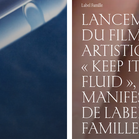
Label Famille
LANCE
DU FIL
ARTIST
« KEEP I
FLUID »,
MANIFE
DE LABE
FAMILLE