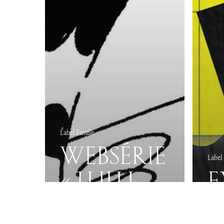
Label Famille
WEBSÉRIE
Label 
« LULU
E
FLEX. LA
À