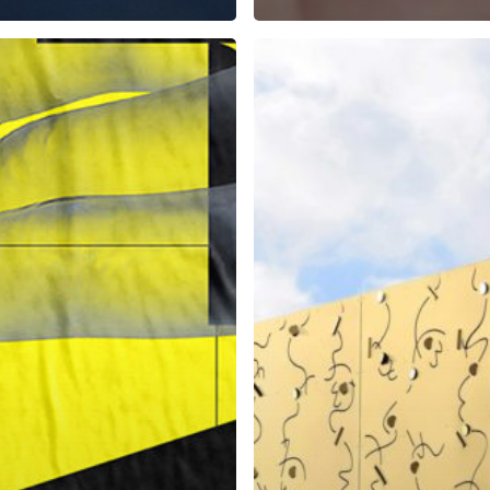
ITION
INAUGURATION
DU
CONSERVATOIRE
DE
E
MUSIQUE
E
D’ERMONT
E