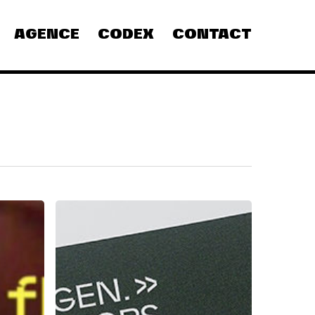
AGENCE
CODEX
CONTACT
«
NEW
GEN.
»
OF
CREATORS
LA