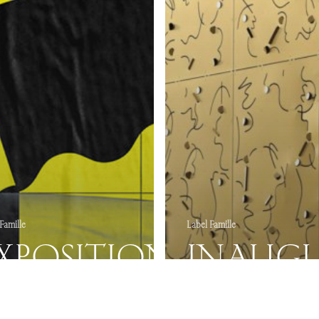
facebook
x
instagram
youtube
linkedin
THE FARM
PARIS
122, Avenue de la République 75011 Paris
frederic[at]thefarm[dot]paris
01 42 08 66 41
© 2026 THE FARM Paris.
Famille
Label Famille
XPOSITION
INAUG
 NOUS
DU