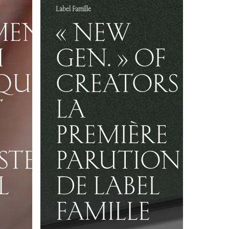
Label Famille
MENT
« NEW
M
GEN. » OF
IQUE
CREATORS
T
LA
PREMIÈRE
STE
PARUTION
L
DE LABEL
FAMILLE