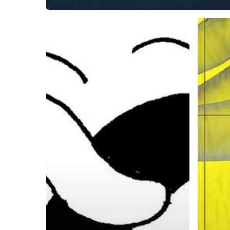
WEBSÉRIE
EXPOS
«
À
LULU
NOUS
FLEX.
À
LA
SQUAR
STORY
SQUAR
#EASYCOVID
SQUAR
»
SUR
INSTAGRAM