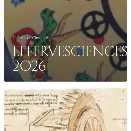
Château du Clos Lucé
EFFERVESCIENCES
2026
LÉONARD
DE
VINCI
MÂITRE
DE
L’EAU