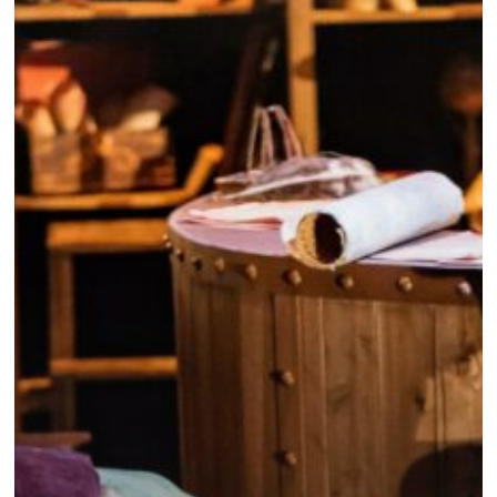
–
SUR
LES
PAS
DE
LÉONARD
DE
VINCI