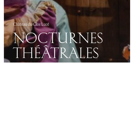
Château du Clos Lucé
NOCTURNES
THÉÂTRALES
2026 – SUR LES
PAS DE
LÉONARD DE
VINCI