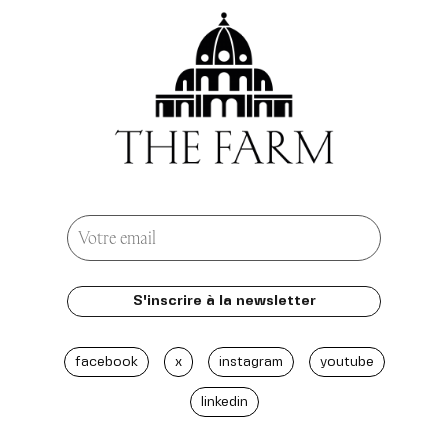
facebook
x
instagram
youtube
linkedin