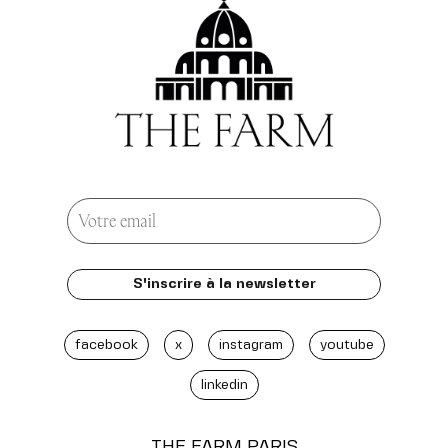
facebook
x
instagram
youtube
linkedin
THE FARM
PARIS