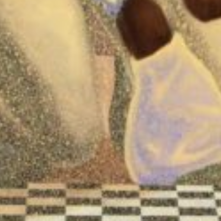
facebook
x
instagram
youtube
linkedin
THE FARM
PARIS
122, Avenue de la République 75011 Paris