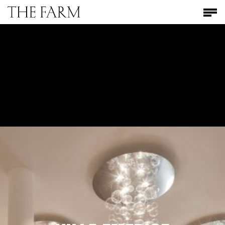
Skip
Men
to
main
content