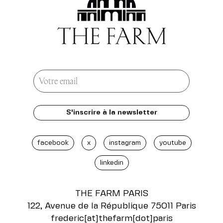
facebook
x
instagram
youtube
linkedin
THE FARM
PARIS
122, Avenue de la République 75011 Paris
frederic[at]thefarm[dot]paris