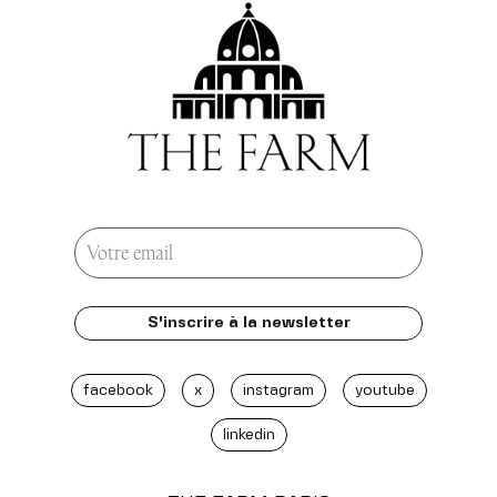
facebook
x
instagram
youtube
linkedin