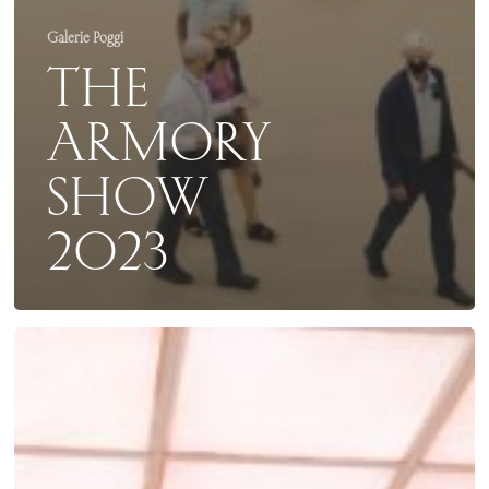
Galerie Poggi
THE
ARMORY
SHOW
2023
ITTAH
YODA
–
À
L’ORÉE
DES