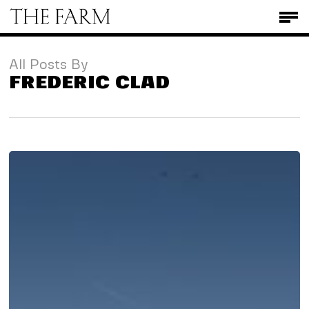
Skip
Men
to
main
content
All Posts By
FREDERIC CLAD
PROGRAMMATION
CULTURELLE
2026