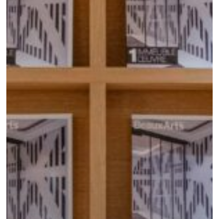
ANS
«
1
IMMEUBLE,
1
ŒUVRE
»