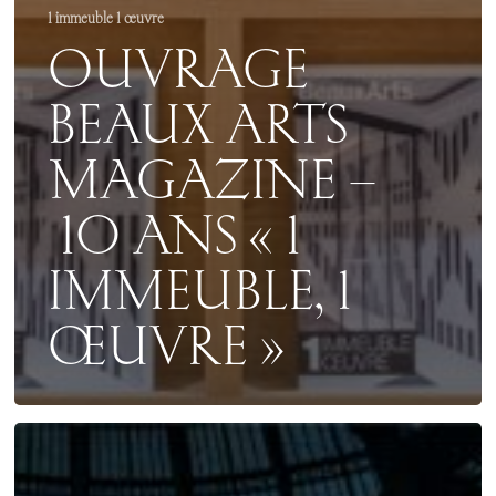
1 immeuble 1 œuvre
OUVRAGE
BEAUX ARTS
MAGAZINE –
10 ANS « 1
IMMEUBLE, 1
ŒUVRE »
COLLECTOR
2025
–