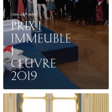
1 immeuble 1 œuvre
PRIX 1
IMMEUBLE
1
ŒUVRE
2019
CRÉATION
DE
LA