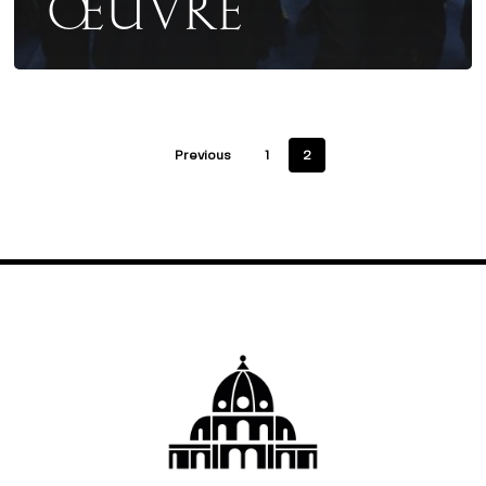
ŒUVRE
Previous
1
2